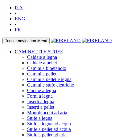
ITA
•
ENG
•
FR
Toggle navigation
Menù
CAMINETTI E STUFE
Caldaie a legna
Caldaie a pellet
Camini a bioetanolo
Camini a pellet
Camini a pellet e legna
Camini e stufe elettriche
Cucine a legna
Forni a legna
Inserti a legna
Inserti a pellet
Monoblocchi ad aria
Stufe a legna
Stufe a legna ad acqua
Stufe a pellet ad acqua
Stufe a pellet ad aria