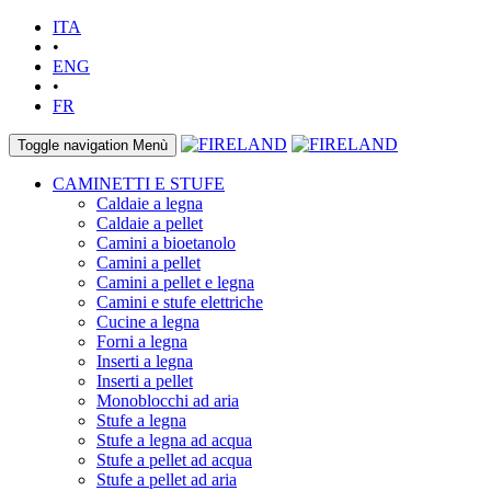
ITA
•
ENG
•
FR
Toggle navigation
Menù
CAMINETTI E STUFE
Caldaie a legna
Caldaie a pellet
Camini a bioetanolo
Camini a pellet
Camini a pellet e legna
Camini e stufe elettriche
Cucine a legna
Forni a legna
Inserti a legna
Inserti a pellet
Monoblocchi ad aria
Stufe a legna
Stufe a legna ad acqua
Stufe a pellet ad acqua
Stufe a pellet ad aria