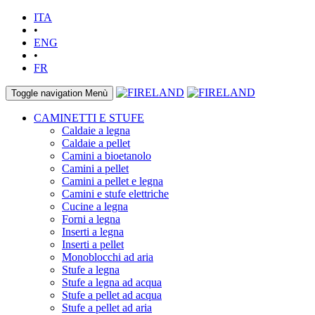
ITA
•
ENG
•
FR
Toggle navigation
Menù
CAMINETTI E STUFE
Caldaie a legna
Caldaie a pellet
Camini a bioetanolo
Camini a pellet
Camini a pellet e legna
Camini e stufe elettriche
Cucine a legna
Forni a legna
Inserti a legna
Inserti a pellet
Monoblocchi ad aria
Stufe a legna
Stufe a legna ad acqua
Stufe a pellet ad acqua
Stufe a pellet ad aria